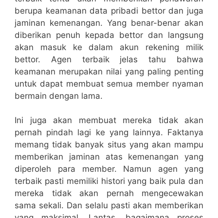
berupa keamanan data pribadi bettor dan juga
jaminan kemenangan. Yang benar-benar akan
diberikan penuh kepada bettor dan langsung
akan masuk ke dalam akun rekening milik
bettor. Agen terbaik jelas tahu bahwa
keamanan merupakan nilai yang paling penting
untuk dapat membuat semua member nyaman
bermain dengan lama.
Ini juga akan membuat mereka tidak akan
pernah pindah lagi ke yang lainnya. Faktanya
memang tidak banyak situs yang akan mampu
memberikan jaminan atas kemenangan yang
diperoleh para member. Namun agen yang
terbaik pasti memiliki histori yang baik pula dan
mereka tidak akan pernah mengecewakan
sama sekali. Dan selalu pasti akan memberikan
yang maksimal. Lantas, bagaimana proses