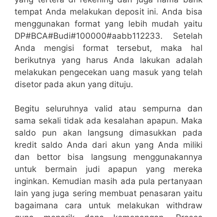
tempat Anda melakukan deposit ini. Anda bisa
menggunakan format yang lebih mudah yaitu
DP#BCA#Budi#100000#aabb112233. Setelah
Anda mengisi format tersebut, maka hal
berikutnya yang harus Anda lakukan adalah
melakukan pengecekan uang masuk yang telah
disetor pada akun yang dituju.
Begitu seluruhnya valid atau sempurna dan
sama sekali tidak ada kesalahan apapun. Maka
saldo pun akan langsung dimasukkan pada
kredit saldo Anda dari akun yang Anda miliki
dan bettor bisa langsung menggunakannya
untuk bermain judi apapun yang mereka
inginkan. Kemudian masih ada pula pertanyaan
lain yang juga sering membuat penasaran yaitu
bagaimana cara untuk melakukan withdraw