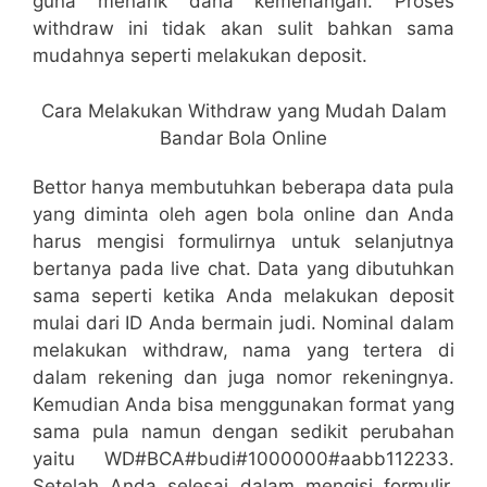
guna menarik dana kemenangan. Proses
withdraw ini tidak akan sulit bahkan sama
mudahnya seperti melakukan deposit.
Cara Melakukan Withdraw yang Mudah Dalam
Bandar Bola Online
Bettor hanya membutuhkan beberapa data pula
yang diminta oleh agen bola online dan Anda
harus mengisi formulirnya untuk selanjutnya
bertanya pada live chat. Data yang dibutuhkan
sama seperti ketika Anda melakukan deposit
mulai dari ID Anda bermain judi. Nominal dalam
melakukan withdraw, nama yang tertera di
dalam rekening dan juga nomor rekeningnya.
Kemudian Anda bisa menggunakan format yang
sama pula namun dengan sedikit perubahan
yaitu WD#BCA#budi#1000000#aabb112233.
Setelah Anda selesai dalam mengisi formulir,