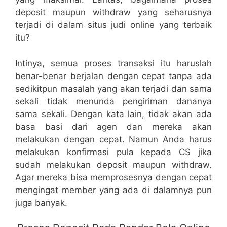
deposit maupun withdraw yang seharusnya
terjadi di dalam situs judi online yang terbaik
itu?
Intinya, semua proses transaksi itu haruslah
benar-benar berjalan dengan cepat tanpa ada
sedikitpun masalah yang akan terjadi dan sama
sekali tidak menunda pengiriman dananya
sama sekali. Dengan kata lain, tidak akan ada
basa basi dari agen dan mereka akan
melakukan dengan cepat. Namun Anda harus
melakukan konfirmasi pula kepada CS jika
sudah melakukan deposit maupun withdraw.
Agar mereka bisa memprosesnya dengan cepat
mengingat member yang ada di dalamnya pun
juga banyak.