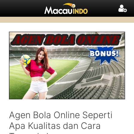
Agen Bola Online Seperti
Apa Kualitas dan Cara