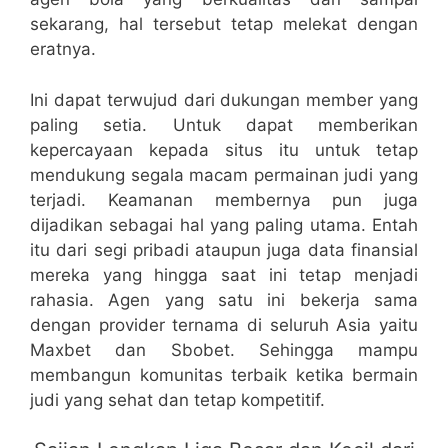
sekarang, hal tersebut tetap melekat dengan
eratnya.
Ini dapat terwujud dari dukungan member yang
paling setia. Untuk dapat memberikan
kepercayaan kepada situs itu untuk tetap
mendukung segala macam permainan judi yang
terjadi. Keamanan membernya pun juga
dijadikan sebagai hal yang paling utama. Entah
itu dari segi pribadi ataupun juga data finansial
mereka yang hingga saat ini tetap menjadi
rahasia. Agen yang satu ini bekerja sama
dengan provider ternama di seluruh Asia yaitu
Maxbet dan Sbobet. Sehingga mampu
membangun komunitas terbaik ketika bermain
judi yang sehat dan tetap kompetitif.