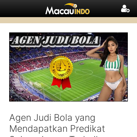
Agen Judi Bola yang
Mendapatkan Predikat