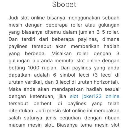
Sbobet
Judi slot online bisanya menggunakan sebuah
mesin dengan beberapa roller atau gulungan
yang biasanya ditemu dalam jumlah 3-5 roller.
Dan terdiri dari beberapa paylines, dimana
paylines tersebut akan memberikan hadiah
yang berbeda. Misalkan roller dengan 3
gulungan lalu anda memutar slot online dengan
betting 1000 rupiah. Dan paylines yang anda
dapatkan adalah 6 simbol lecci (3 lecci di
urutan vertikal, dan 3 lecci di urutan horizontal).
Maka anda akan mendapatkan hadiah sesuai
dengan ketentuan, jika
slot joker123 online
tersebut berhenti di paylines yang telah
ditentukan. Judi mesin slot online ini merupakan
salah satunya jenis perjudian dengan ribuan
macam mesin slot. Biasanya tema mesin slot