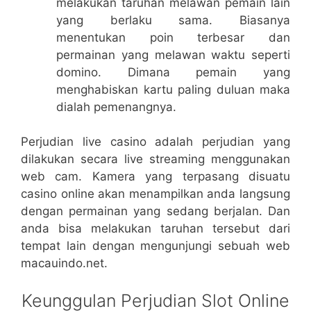
melakukan taruhan melawan pemain lain
yang berlaku sama. Biasanya
menentukan poin terbesar dan
permainan yang melawan waktu seperti
domino. Dimana pemain yang
menghabiskan kartu paling duluan maka
dialah pemenangnya.
Perjudian live casino adalah perjudian yang
dilakukan secara live streaming menggunakan
web cam. Kamera yang terpasang disuatu
casino online akan menampilkan anda langsung
dengan permainan yang sedang berjalan. Dan
anda bisa melakukan taruhan tersebut dari
tempat lain dengan mengunjungi sebuah web
macauindo.net.
Keunggulan Perjudian Slot Online