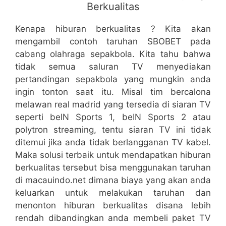
Berkualitas
Kenapa hiburan berkualitas ? Kita akan
mengambil contoh taruhan SBOBET pada
cabang olahraga sepakbola. Kita tahu bahwa
tidak semua saluran TV menyediakan
pertandingan sepakbola yang mungkin anda
ingin tonton saat itu. Misal tim bercalona
melawan real madrid yang tersedia di siaran TV
seperti beIN Sports 1, beIN Sports 2 atau
polytron streaming, tentu siaran TV ini tidak
ditemui jika anda tidak berlangganan TV kabel.
Maka solusi terbaik untuk mendapatkan hiburan
berkualitas tersebut bisa menggunakan taruhan
di macauindo.net dimana biaya yang akan anda
keluarkan untuk melakukan taruhan dan
menonton hiburan berkualitas disana lebih
rendah dibandingkan anda membeli paket TV