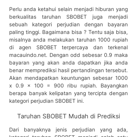
Perlu anda ketahui selain menjadi hiburan yang
berkualitas taruhan SBOBET juga menjadi
sebuah kategori perjudian dengan bayaran
paling tinggi. Bagaimana bisa ? Tentu saja bisa,
misalnya anda melakukan taruhan 1000 rupiah
di agen SBOBET terpercaya dan terkenal
macauindo.net. Dengan odd sebesar 0.9 maka
bayaran yang akan anda dapatkan jika anda
benar memprediksi hasil pertandingan tersebut.
Akan mendapatkan keuntungan sebesar 1000
x 0.9 x 100 = 900 ribu rupiah. Bayangkan
berapa banyak kelipatan yang tercipta dengan
kategori perjudian SBOBET ini.
Taruhan SBOBET Mudah di Prediksi
Dari banyaknya jenis perjudian yang ada,