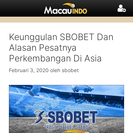
Keunggulan SBOBET Dan
Alasan Pesatnya
Perkembangan Di Asia
Februari 3, 2020
oleh
sbobet