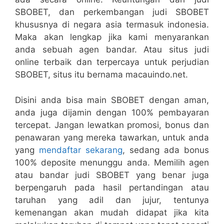
SBOBET, dan perkembangan judi SBOBET
khususnya di negara asia termasuk indonesia.
Maka akan lengkap jika kami menyarankan
anda sebuah agen bandar. Atau situs judi
online terbaik dan terpercaya untuk perjudian
SBOBET, situs itu bernama macauindo.net.
Disini anda bisa main SBOBET dengan aman,
anda juga dijamin dengan 100% pembayaran
tercepat. Jangan lewatkan promosi, bonus dan
penawaran yang mereka tawarkan, untuk anda
yang
mendaftar sekarang
, sedang ada bonus
100% deposite menunggu anda. Memilih agen
atau bandar judi SBOBET yang benar juga
berpengaruh pada hasil pertandingan atau
taruhan yang adil dan jujur, tentunya
kemenangan akan mudah didapat jika kita