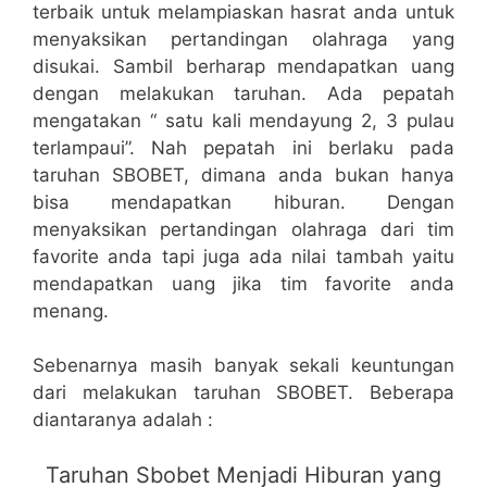
terbaik untuk melampiaskan hasrat anda untuk
menyaksikan pertandingan olahraga yang
disukai. Sambil berharap mendapatkan uang
dengan melakukan taruhan. Ada pepatah
mengatakan “ satu kali mendayung 2, 3 pulau
terlampaui”. Nah pepatah ini berlaku pada
taruhan SBOBET, dimana anda bukan hanya
bisa mendapatkan hiburan. Dengan
menyaksikan pertandingan olahraga dari tim
favorite anda tapi juga ada nilai tambah yaitu
mendapatkan uang jika tim favorite anda
menang.
Sebenarnya masih banyak sekali keuntungan
dari melakukan taruhan SBOBET. Beberapa
diantaranya adalah :
Taruhan Sbobet Menjadi Hiburan yang