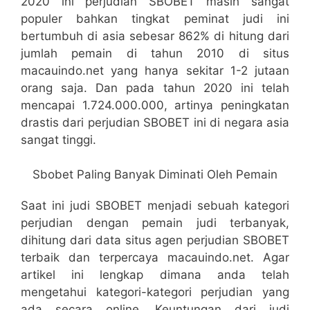
2020 ini perjudian SBOBET masih sangat
populer bahkan tingkat peminat judi ini
bertumbuh di asia sebesar 862% di hitung dari
jumlah pemain di tahun 2010 di situs
macauindo.net yang hanya sekitar 1-2 jutaan
orang saja. Dan pada tahun 2020 ini telah
mencapai 1.724.000.000, artinya peningkatan
drastis dari perjudian SBOBET ini di negara asia
sangat tinggi.
Sbobet Paling Banyak Diminati Oleh Pemain
Saat ini judi SBOBET menjadi sebuah kategori
perjudian dengan pemain judi terbanyak,
dihitung dari data situs agen perjudian SBOBET
terbaik dan terpercaya macauindo.net. Agar
artikel ini lengkap dimana anda telah
mengetahui kategori-kategori perjudian yang
ada secara online. Keuntungan dari judi