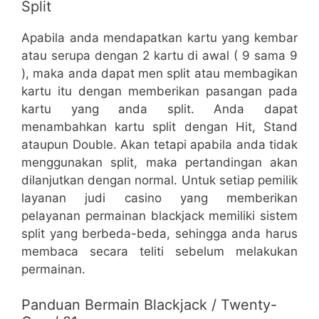
Split
Apabila anda mendapatkan kartu yang kembar
atau serupa dengan 2 kartu di awal ( 9 sama 9
), maka anda dapat men split atau membagikan
kartu itu dengan memberikan pasangan pada
kartu yang anda split. Anda dapat
menambahkan kartu split dengan Hit, Stand
ataupun Double. Akan tetapi apabila anda tidak
menggunakan split, maka pertandingan akan
dilanjutkan dengan normal. Untuk setiap pemilik
layanan judi casino yang memberikan
pelayanan permainan blackjack memiliki sistem
split yang berbeda-beda, sehingga anda harus
membaca secara teliti sebelum melakukan
permainan.
Panduan Bermain Blackjack / Twenty-