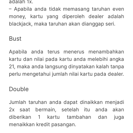
adalah 1x.
– Apabila anda tidak memasang taruhan even
money, kartu yang diperoleh dealer adalah
blackjack, maka taruhan akan dianggap seri.
Bust
Apabila anda terus menerus menambahkan
kartu dan nilai pada kartu anda melebihi angka
21, maka anda langsung dinyatakan kalah tanpa
perlu mengetahui jumlah nilai kartu pada dealer.
Double
Jumlah taruhan anda dapat dinaikkan menjadi
2x saat bermain, setelah itu anda akan
diberikan 1 kartu tambahan dan juga
menaikkan kredit pasangan.