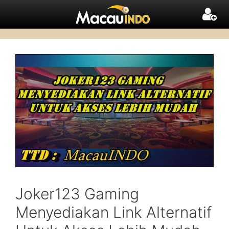
Joker123 Gaming
Menyediakan Link Alternatif