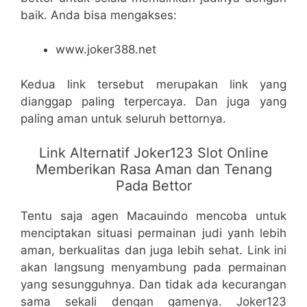
baik. Anda bisa mengakses:
www.joker388.net
Kedua link tersebut merupakan link yang
dianggap paling terpercaya. Dan juga yang
paling aman untuk seluruh bettornya.
Link Alternatif Joker123 Slot Online
Memberikan Rasa Aman dan Tenang
Pada Bettor
Tentu saja agen Macauindo mencoba untuk
menciptakan situasi permainan judi yanh lebih
aman, berkualitas dan juga lebih sehat. Link ini
akan langsung menyambung pada permainan
yang sesungguhnya. Dan tidak ada kecurangan
sama sekali dengan gamenya.
Joker123