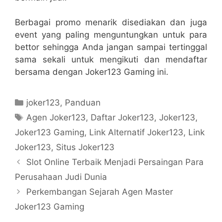
Berbagai promo menarik disediakan dan juga
event yang paling menguntungkan untuk para
bettor sehingga Anda jangan sampai tertinggal
sama sekali untuk mengikuti dan mendaftar
bersama dengan Joker123 Gaming ini.
joker123
,
Panduan
Agen Joker123
,
Daftar Joker123
,
Joker123
,
Joker123 Gaming
,
Link Alternatif Joker123
,
Link
Joker123
,
Situs Joker123
Slot Online Terbaik Menjadi Persaingan Para
Perusahaan Judi Dunia
Perkembangan Sejarah Agen Master
Joker123 Gaming