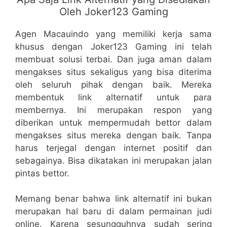
Oleh Joker123 Gaming
Agen Macauindo yang memiliki kerja sama
khusus dengan Joker123 Gaming ini telah
membuat solusi terbai. Dan juga aman dalam
mengakses situs sekaligus yang bisa diterima
oleh seluruh pihak dengan baik. Mereka
membentuk link alternatif untuk para
membernya. Ini merupakan respon yang
diberikan untuk mempermudah bettor dalam
mengakses situs mereka dengan baik. Tanpa
harus terjegal dengan internet positif dan
sebagainya. Bisa dikatakan ini merupakan jalan
pintas bettor.
Memang benar bahwa link alternatif ini bukan
merupakan hal baru di dalam permainan judi
online. Karena sesungguhnya sudah sering