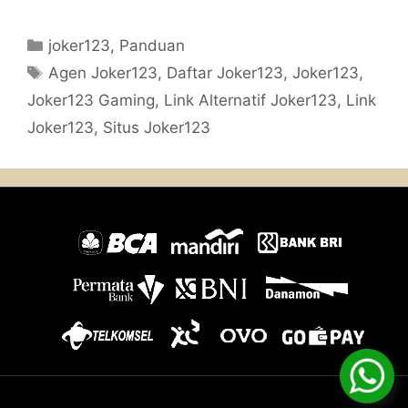
joker123
,
Panduan
Agen Joker123
,
Daftar Joker123
,
Joker123
,
Joker123 Gaming
,
Link Alternatif Joker123
,
Link
Joker123
,
Situs Joker123