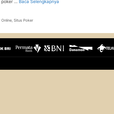
i poker …
Baca Selengkapnya
 Online
,
Situs Poker