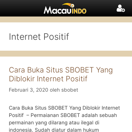
Internet Positif
Cara Buka Situs SBOBET Yang
Diblokir Internet Positif
Februari 3, 2020
oleh
sbobet
Cara Buka Situs SBOBET Yang Diblokir Internet
Positif – Permaianan SBOBET adalah sebuah
permainan yang dilarang atau ilegal di
indonesia. Sudah diatur dalam hukum