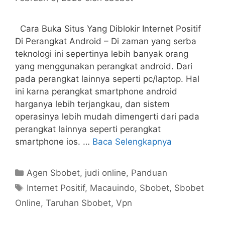
Cara Buka Situs Yang Diblokir Internet Positif
Di Perangkat Android – Di zaman yang serba
teknologi ini sepertinya lebih banyak orang
yang menggunakan perangkat android. Dari
pada perangkat lainnya seperti pc/laptop. Hal
ini karna perangkat smartphone android
harganya lebih terjangkau, dan sistem
operasinya lebih mudah dimengerti dari pada
perangkat lainnya seperti perangkat
smartphone ios. …
Baca Selengkapnya
Agen Sbobet
,
judi online
,
Panduan
Internet Positif
,
Macauindo
,
Sbobet
,
Sbobet
Online
,
Taruhan Sbobet
,
Vpn