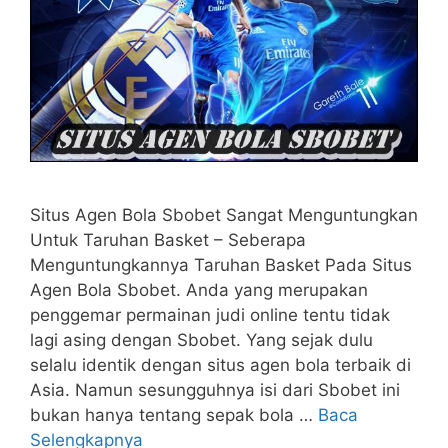
Situs Agen Bola Sbobet Sangat Menguntungkan
Untuk Taruhan Basket – Seberapa
Menguntungkannya Taruhan Basket Pada Situs
Agen Bola Sbobet. Anda yang merupakan
penggemar permainan judi online tentu tidak
lagi asing dengan Sbobet. Yang sejak dulu
selalu identik dengan situs agen bola terbaik di
Asia. Namun sesungguhnya isi dari Sbobet ini
bukan hanya tentang sepak bola …
Baca
Selengkapnya