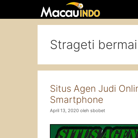
Strageti bermai
Situs Agen Judi On
Smartphone
April 13, 2020
oleh
sbobet