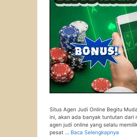
Situs Agen Judi Online Begitu Mu
ini, akan ada banyak tuntutan dar
agen judi online yang selalu memil
pesat …
Baca Selengkapnya