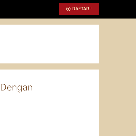
DAFTAR !
s Dengan