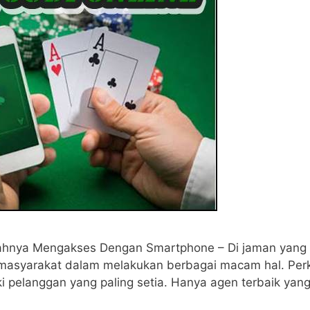
dahnya Mengakses Dengan Smartphone – Di jaman yang
i masyarakat dalam melakukan berbagai macam hal. Perk
iki pelanggan yang paling setia. Hanya agen terbaik y