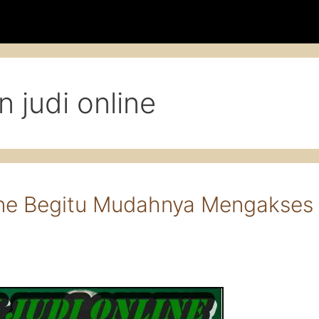
n judi online
line Begitu Mudahnya Mengakse