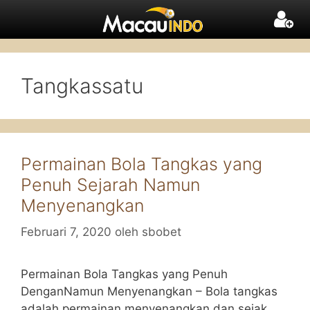
Tangkassatu
Permainan Bola Tangkas yang
Penuh Sejarah Namun
Menyenangkan
Februari 7, 2020
oleh
sbobet
Permainan Bola Tangkas yang Penuh
DenganNamun Menyenangkan – Bola tangkas
adalah permainan menyenangkan dan sejak