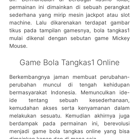
permainan ini dimainkan di sebuah perangkat
sederhana yang mirip mesin jackpot atau slot
machine. Lalu dikarenakan terdapat gambar
tikus pada tampilan gamesnya, bola tangkas1
mulai dikenal dengan sebutan game Mickey
Mouse.
Game Bola Tangkas1 Online
Berkembangnya jaman membuat perubahan-
perubahan muncul di tengah kehidupan
bermasyarakat Indonesia. Memunculkan ide-
ide tentang sebuah kesederhanaan,
kemudahan akses serta kenyamanan dalam
melakukan sesuatu. Kemudian akhirnya juga
berdampak pada permainan ini, berevolusi
menjadi game bola tangkas online yang bisa