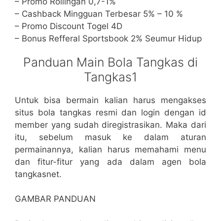
– Promo Rollingan 0,7-1%
– Cashback Mingguan Terbesar 5% – 10 %
– Promo Discount Togel 4D
– Bonus Refferal Sportsbook 2% Seumur Hidup
Panduan Main Bola Tangkas di
Tangkas1
Untuk bisa bermain kalian harus mengakses
situs bola tangkas resmi dan login dengan id
member yang sudah diregistrasikan. Maka dari
itu, sebelum masuk ke dalam aturan
permainannya, kalian harus memahami menu
dan fitur-fitur yang ada dalam agen bola
tangkasnet.
GAMBAR PANDUAN