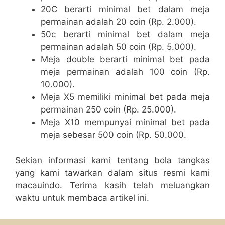
20C berarti minimal bet dalam meja
permainan adalah 20 coin (Rp. 2.000).
50c berarti minimal bet dalam meja
permainan adalah 50 coin (Rp. 5.000).
Meja double berarti minimal bet pada
meja permainan adalah 100 coin (Rp.
10.000).
Meja X5 memiliki minimal bet pada meja
permainan 250 coin (Rp. 25.000).
Meja X10 mempunyai minimal bet pada
meja sebesar 500 coin (Rp. 50.000.
Sekian informasi kami tentang bola tangkas
yang kami tawarkan dalam situs resmi kami
macauindo. Terima kasih telah meluangkan
waktu untuk membaca artikel ini.