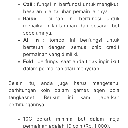
Call
: fungsi ini berfungsi untuk mengikuti
besaran nilai taruhan pemain lainnya.
Raise
: pilihan ini berfungsi untuk
menaikan nilai taruhan dari besaran bet
sebelumnya.
All in
: tombol ini berfungsi untuk
bertaruh dengan semua chip credit
permainan yang dimiliki.
Fold
: berfungsi saat anda tidak ingin ikut
dalam permainan atau menyerah.
Selain itu, anda juga harus mengetahui
perhitungan koin dalam games agen bola
tangkasnet. Berikut ini kami jabarkan
perhitungannya:
10C berarti minimal bet dalam meja
permainan adalah 10 coin (Rp. 1.000).