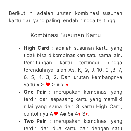
Berikut ini adalah urutan kombinasi susunan
kartu dari yang paling rendah hingga tertinggi:
Kombinasi Susunan Kartu
High Card
: adalah susunan kartu yang
tidak bisa dikombinasikan satu sama lain.
Perhitungan kartu tertinggi hingga
terendahnya ialah As, K, Q, J, 10, 9 ,8, 7,
6, 5, 4, 3, 2. Dan urutan kembangnya
yaitu ♠ >
♥
> ♣ >
♦
.
One Pair
: merupakan kombinasi yang
terdiri dari sepasang kartu yang memiliki
nilai yang sama dan 3 kartu High Card,
contohnya A
♥
A♣ 5♠ 4
♦
3
♦
.
Two Pair
: merupakan kombinasi yang
terdiri dari dua kartu pair dengan satu